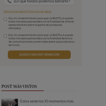
¿En qué horario podemos llamarte?
Información sobre Protección de datos
Doy mi consentimiento para que LA BASTILLA pueda
tratar mis datos personales con la finalidad de ofrecer
asesoramiento sobre la gama de productos
ofertados.
Aceptación de condiciones
*
Doy mi consentimiento para que LA BASTILLA pueda
tratar mis datos personales con la finalidad del envío
de comunicaciones comerciales sobre sus productos y
servicios.
Aceptación publicidad
QUIERO MÁS INFORMACIÓN
POST MÁS VISTOS
Estos serán los 10 momentos más