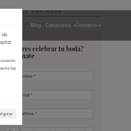
DIARIO DE UNA BODA
ita guiada
Blog
Conócenos
Contacto
y de
pilar
¿Quieres celebrar tu boda?
Infórmate
ctamente
mente las
Nombre
*
E-mail
*
Teléfono
*
figurar