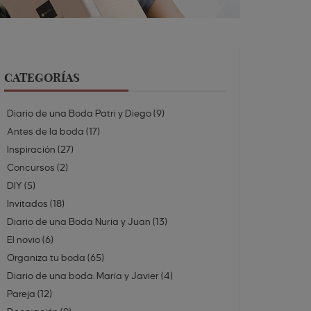
CATEGORÍAS
Diario de una Boda Patri y Diego
(
9
)
Antes de la boda
(
17
)
Inspiración
(
27
)
Concursos
(
2
)
DIY
(
5
)
Invitados
(
18
)
Diario de una Boda Nuria y Juan
(
13
)
El novio
(
6
)
Organiza tu boda
(
65
)
Diario de una boda: María y Javier
(
4
)
Pareja
(
12
)