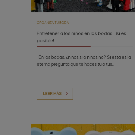
ORGANIZA TU BODA
Entretener a los niños en las bodas… ¡sí es
posible!
En las bodas, ¿niños sí o niños no? Si esta es la
eterna pregunta que te haces tú o tus...
LEER MÁS