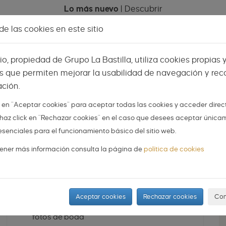
Lo más nuevo
|
Descubrir
AS
NOVIOS
ORGANIZA TU BODA
DIY
e las cookies en este sitio
Celebraciones
Espacios
Mi menú
Vis
tio, propiedad de Grupo La Bastilla, utiliza cookies propias 
s que permiten mejorar la usabilidad de navegación y reco
ción.
k en "Aceptar cookies" para aceptar todas las cookies y acceder dire
 o haz click en "Rechazar cookies" en el caso que desees aceptar única
esenciales para el funcionamiento básico del sitio web.
ener más información consulta la página de
política de cookies
INSPIRACIÓN
Aceptar cookies
Rechazar cookies
Con
10 trucos infalibles para salir bien en las
fotos de boda