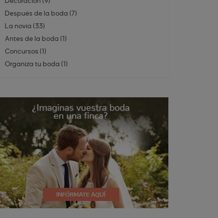
Decoración
(
9
)
Después de la boda
(
7
)
La novia
(
33
)
Antes de la boda
(
1
)
Concursos
(
1
)
Organiza tu boda
(
1
)