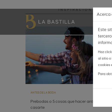
Pasar al contenido principal
INSPIRACIÓN
NOVI
Acerca d
Este si
tercero
informa
Haz clic
al sitio
cookies 
Para obt
ANTES DE LA BODA
Prebodas o 5 cosas que hacer antes de
casarte