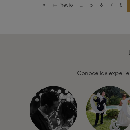
«
Previo
…
5
6
7
8
Conoce las experien