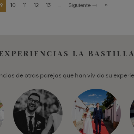
9
10
11
12
13
…
Siguiente
»
EXPERIENCIAS LA BASTILL
cias de otras parejas que han vivido su experie