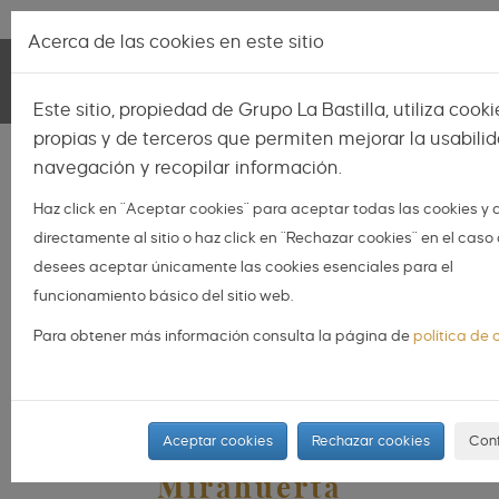
Pasar al contenido principal
Lo más nuevo
|
Descubrir
Acerca de las cookies en este sitio
EXPERIENCIAS | BODA DEL MES
Toggle
LA BASTILLA
Este sitio, propiedad de Grupo La Bastilla, utiliza cooki
navigation
propias y de terceros que permiten mejorar la usabili
navegación y recopilar información.
Haz click en "Aceptar cookies" para aceptar todas las cookies y
directamente al sitio o haz click en "Rechazar cookies" en el caso
desees aceptar únicamente las cookies esenciales para el
funcionamiento básico del sitio web.
Para obtener más información consulta la página de
política de 
Inés y Álvaro: un día
Aceptar cookies
Rechazar cookies
Conf
inolvidable en Torre
Mirahuerta