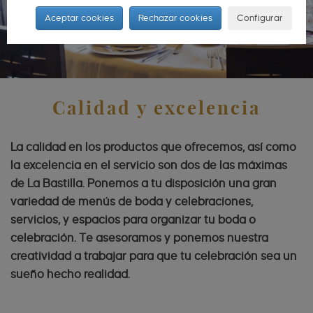
Aceptar cookies
Rechazar cookies
Configurar
Calidad y excelencia
La calidad en los productos que ofrecemos, así como
la excelencia en el servicio son dos de las máximas
de La Bastilla. Ponemos a tu disposición una gran
variedad de menús de boda y celebraciones,
servicios, y espacios para organizar tu boda o
celebración. Te asesoramos y ponemos nuestra
creatividad a trabajar para que tu celebración sea un
sueño hecho realidad.