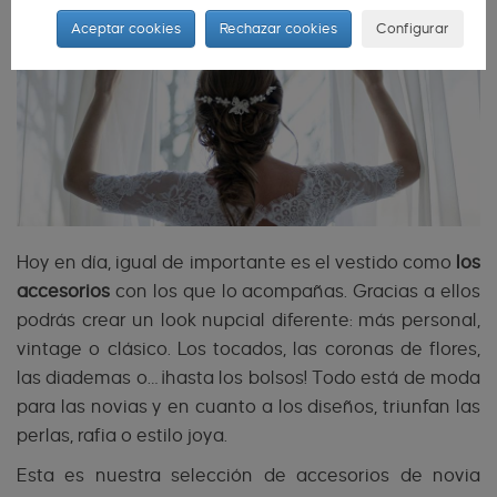
Aceptar cookies
Rechazar cookies
Configurar
Hoy en día, igual de importante es el vestido como
los
accesorios
con los que lo acompañas. Gracias a ellos
podrás crear un look nupcial diferente: más personal,
vintage o clásico. Los tocados, las coronas de flores,
las diademas o… ¡hasta los bolsos! Todo está de moda
para las novias y en cuanto a los diseños, triunfan las
perlas, rafia o estilo joya.
Esta es nuestra selección de accesorios de novia