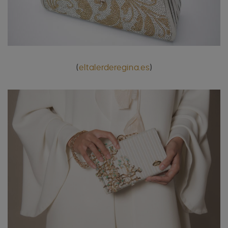
(
eltalerderegina.es
)