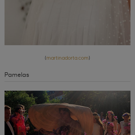
(
martinadorta.com
)
Pamelas