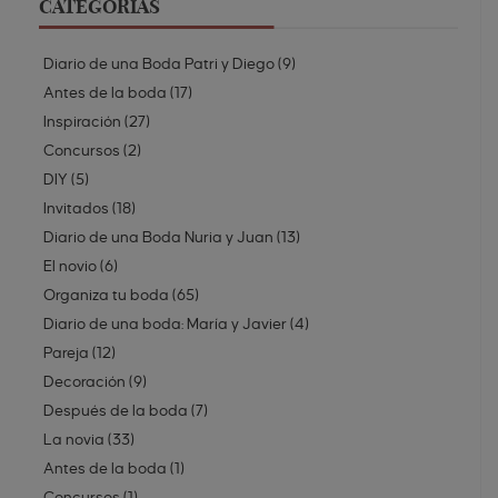
CATEGORÍAS
Diario de una Boda Patri y Diego
(
9
)
Antes de la boda
(
17
)
Inspiración
(
27
)
Concursos
(
2
)
DIY
(
5
)
Invitados
(
18
)
Diario de una Boda Nuria y Juan
(
13
)
El novio
(
6
)
Organiza tu boda
(
65
)
Diario de una boda: María y Javier
(
4
)
Pareja
(
12
)
Decoración
(
9
)
Después de la boda
(
7
)
La novia
(
33
)
Antes de la boda
(
1
)
Concursos
(
1
)