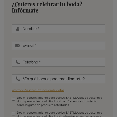
¿Quieres celebrar tu boda?
Infórmate
Nombre
*
E-mail
*
Teléfono
*
¿En qué horario podemos llamarte?
Información sobre Protección de datos
Doy mi consentimiento para que LA BASTILLA pueda tratar mis
datos personales con la finalidad de ofrecer asesoramiento
sobre la gama de productos ofertados.
Aceptación de condiciones
*
Doy mi consentimiento para que LA BASTILLA pueda tratar mis
datos personales con la finalidad del envío de comunicaciones