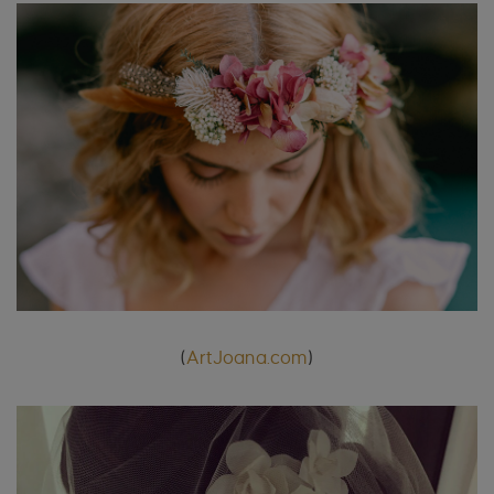
(
ArtJoana.com
)