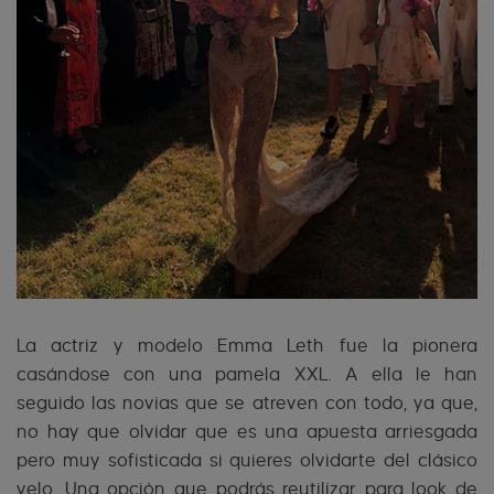
La actriz y modelo Emma Leth fue la pionera
casándose con una pamela XXL. A ella le han
seguido las novias que se atreven con todo, ya que,
no hay que olvidar que es una apuesta arriesgada
pero muy sofisticada si quieres olvidarte del clásico
velo. Una opción que podrás reutilizar para look de