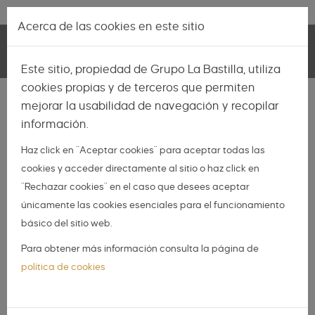
Pasar al contenido principal
Lo más nuevo
|
Descubrir
Acerca de las cookies en este sitio
Toggle
Este sitio, propiedad de Grupo La Bastilla, utiliza
navigation
cookies propias y de terceros que permiten
INSPIRACIÓN
mejorar la usabilidad de navegación y recopilar
información.
NOVIAS
Haz click en "Aceptar cookies" para aceptar todas las
NOVIOS
cookies y acceder directamente al sitio o haz click en
ORGANIZA TU BODA
"Rechazar cookies" en el caso que desees aceptar
DIY
únicamente las cookies esenciales para el funcionamiento
básico del sitio web.
DIARIO DE UNA BODA
Para obtener más información consulta la página de
Cómo ser una novia
política de cookies
diferente con detalles
especiales