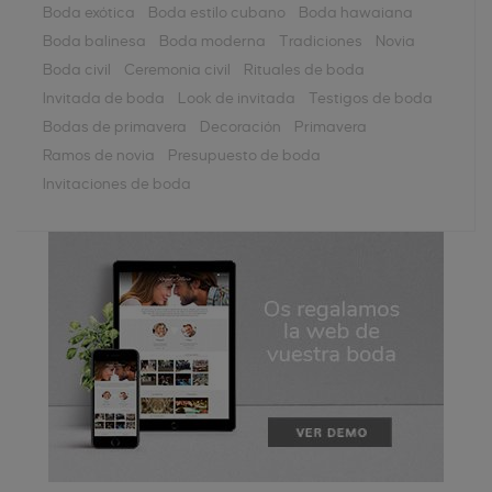
Boda exótica
Boda estilo cubano
Boda hawaiana
Boda balinesa
Boda moderna
Tradiciones
Novia
Boda civil
Ceremonia civil
Rituales de boda
Invitada de boda
Look de invitada
Testigos de boda
Bodas de primavera
Decoración
Primavera
Ramos de novia
Presupuesto de boda
Invitaciones de boda