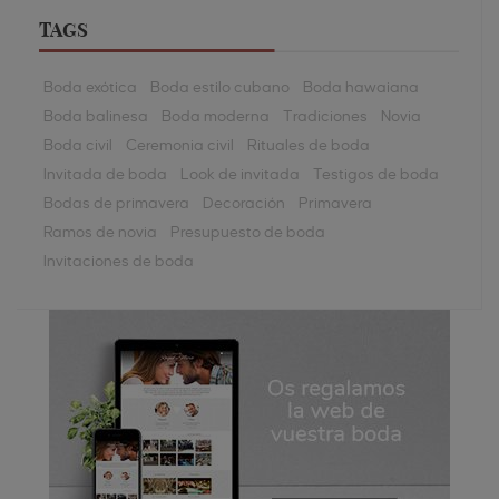
TAGS
Boda exótica
Boda estilo cubano
Boda hawaiana
Boda balinesa
Boda moderna
Tradiciones
Novia
Boda civil
Ceremonia civil
Rituales de boda
Invitada de boda
Look de invitada
Testigos de boda
Bodas de primavera
Decoración
Primavera
Ramos de novia
Presupuesto de boda
Invitaciones de boda