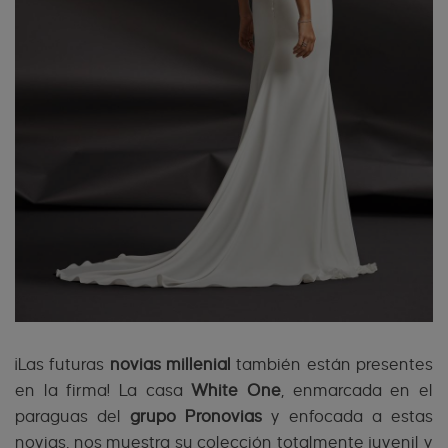
¡Las futuras
novias millenial
también están presentes
en la firma! La casa
White One
, enmarcada en el
paraguas del
grupo Pronovias
y enfocada a estas
novias, nos muestra su colección totalmente juvenil y