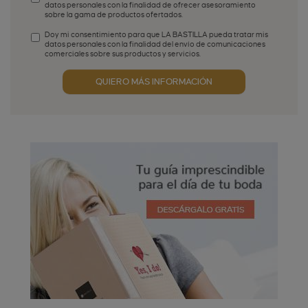
datos personales con la finalidad de ofrecer asesoramiento
sobre la gama de productos ofertados.
Aceptación de condiciones
*
Doy mi consentimiento para que LA BASTILLA pueda tratar mis
datos personales con la finalidad del envío de comunicaciones
comerciales sobre sus productos y servicios.
Aceptación publicidad
QUIERO MÁS INFORMACIÓN