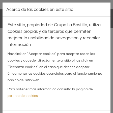
Pasar al contenido principal
Lo más nuevo
|
Descubrir
Acerca de las cookies en este sitio
Toggle
Este sitio, propiedad de Grupo La Bastilla, utiliza
navigation
cookies propias y de terceros que permiten
INSPIRACIÓN
mejorar la usabilidad de navegación y recopilar
información.
NOVIAS
Haz click en "Aceptar cookies" para aceptar todas las
NOVIOS
cookies y acceder directamente al sitio o haz click en
ORGANIZA TU BODA
"Rechazar cookies" en el caso que desees aceptar
DIY
únicamente las cookies esenciales para el funcionamiento
básico del sitio web.
DIARIO DE UNA BODA
Para obtener más información consulta la página de
Inspiración Pronovias:
política de cookies
colección 2020