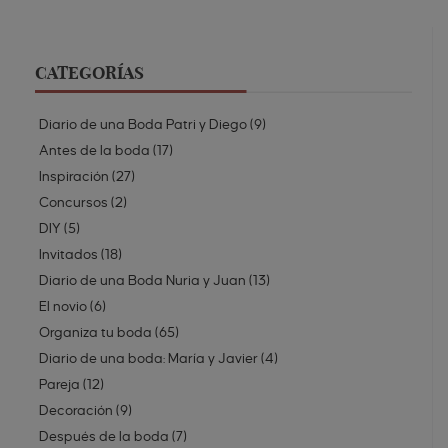
CATEGORÍAS
Diario de una Boda Patri y Diego
(
9
)
Antes de la boda
(
17
)
Inspiración
(
27
)
Concursos
(
2
)
DIY
(
5
)
Invitados
(
18
)
Diario de una Boda Nuria y Juan
(
13
)
El novio
(
6
)
Organiza tu boda
(
65
)
Diario de una boda: María y Javier
(
4
)
Pareja
(
12
)
Decoración
(
9
)
Después de la boda
(
7
)