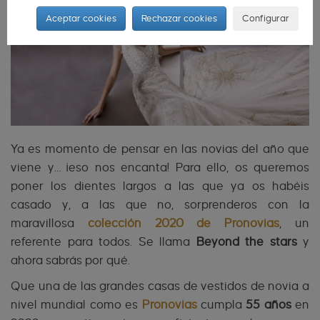
Aceptar cookies
Rechazar cookies
Configurar
Ya es momento de pensar en las novias del año que
viene y… ¡eso nos encanta! Para ello, os queremos
poner los dientes largos a las que ya os habéis
casado y, a las que no, sorprenderos con la
maravillosa
colección 2020 de Pronovias
, un
referente para todos. Se llama
Beyond the stars
y
ahora sabrás por qué.
Que una de las grandes casas de vestidos de novia a
nivel mundial como es
Pronovias
cumpla
55 años
en