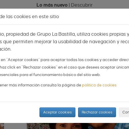
Lo más nuevo
|
Descubrir
e las cookies en este sitio
Celebraciones
Espacios
Mi menú
Vis
tio, propiedad de Grupo La Bastilla, utiliza cookies propias 
s que permiten mejorar la usabilidad de navegación y reco
ción.
AS
NOVIOS
ORGANIZA TU BODA
DIY
k en "Aceptar cookies" para aceptar todas las cookies y acceder dire
 o haz click en "Rechazar cookies" en el caso que desees aceptar única
una Boda Patri y Diego
esenciales para el funcionamiento básico del sitio web.
ener más información consulta la página de
política de cookies
Aceptar cookies
Rechazar cookies
Con