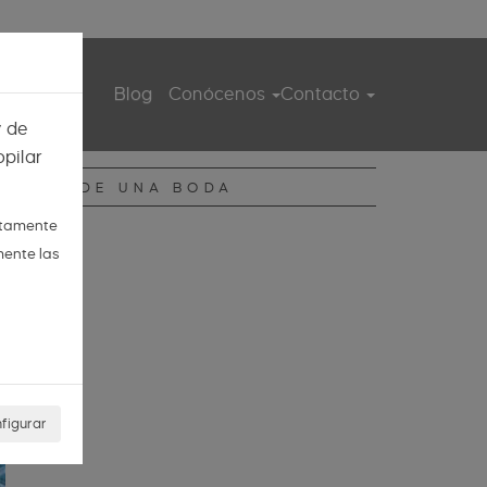
ita guiada
Blog
Conócenos
Contacto
y de
pilar
DIARIO DE UNA BODA
ctamente
mente las
figurar