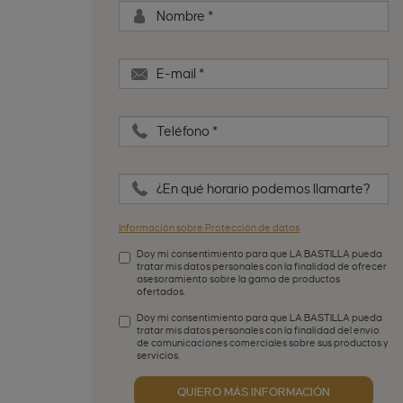
Nombre
*
E-mail
*
Teléfono
*
¿En qué horario podemos llamarte?
Información sobre Protección de datos
Doy mi consentimiento para que LA BASTILLA pueda
tratar mis datos personales con la finalidad de ofrecer
asesoramiento sobre la gama de productos
ofertados.
Aceptación de condiciones
*
Doy mi consentimiento para que LA BASTILLA pueda
tratar mis datos personales con la finalidad del envío
de comunicaciones comerciales sobre sus productos y
servicios.
Aceptación publicidad
QUIERO MÁS INFORMACIÓN