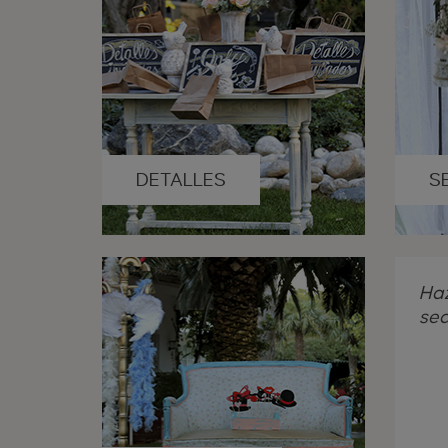
DETALLES
S
Haz
sea