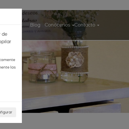
ita guiada
Blog
Conócenos
Contacto
y de
pilar
ctamente
mente las
figurar