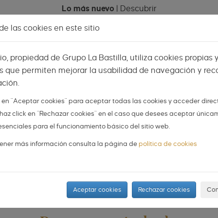
Lo más nuevo
|
Descubrir
e las cookies en este sitio
Celebraciones
Espacios
Mi menú
Vis
tio, propiedad de Grupo La Bastilla, utiliza cookies propias 
s que permiten mejorar la usabilidad de navegación y reco
ción.
k en "Aceptar cookies" para aceptar todas las cookies y acceder dire
 o haz click en "Rechazar cookies" en el caso que desees aceptar única
esenciales para el funcionamiento básico del sitio web.
ener más información consulta la página de
política de cookies
Aceptar cookies
Rechazar cookies
Con