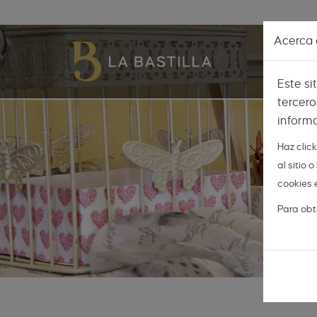
Pasar al contenido principal
Acerca d
Este si
tercero
informa
Haz clic
al sitio
cookies 
Para obt