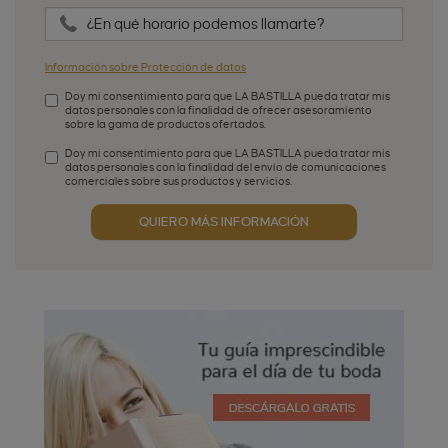
¿En qué horario podemos llamarte?
Información sobre Protección de datos
Doy mi consentimiento para que LA BASTILLA pueda tratar mis
datos personales con la finalidad de ofrecer asesoramiento
sobre la gama de productos ofertados.
Aceptación de condiciones
*
Doy mi consentimiento para que LA BASTILLA pueda tratar mis
datos personales con la finalidad del envío de comunicaciones
comerciales sobre sus productos y servicios.
Aceptación publicidad
QUIERO MÁS INFORMACIÓN