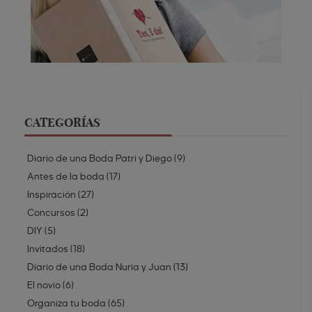
CATEGORÍAS
Diario de una Boda Patri y Diego
(
9
)
Antes de la boda
(
17
)
Inspiración
(
27
)
Concursos
(
2
)
DIY
(
5
)
Invitados
(
18
)
Diario de una Boda Nuria y Juan
(
13
)
El novio
(
6
)
Organiza tu boda
(
65
)