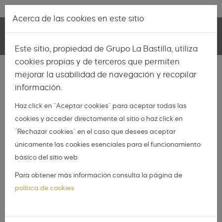
Pasar al contenido principal
Lo más nuevo
|
Descubrir
Acerca de las cookies en este sitio
Toggle
Este sitio, propiedad de Grupo La Bastilla, utiliza
navigation
cookies propias y de terceros que permiten
INSPIRACIÓN
mejorar la usabilidad de navegación y recopilar
información.
NOVIAS
Haz click en "Aceptar cookies" para aceptar todas las
NOVIOS
cookies y acceder directamente al sitio o haz click en
ORGANIZA TU BODA
"Rechazar cookies" en el caso que desees aceptar
DIY
únicamente las cookies esenciales para el funcionamiento
básico del sitio web.
DIARIO DE UNA BODA
Para obtener más información consulta la página de
Organiza tu boda
política de cookies