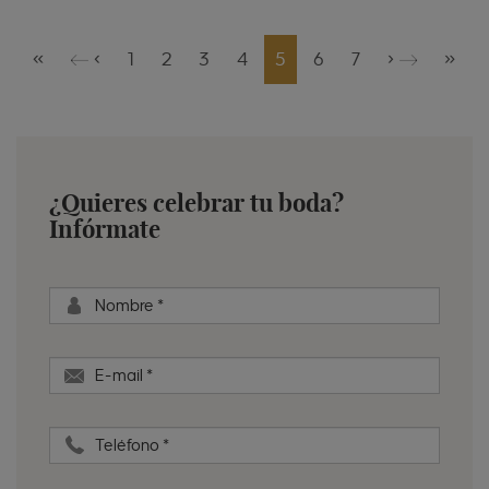
«
‹
1
2
3
4
5
6
7
›
»
¿Quieres celebrar tu boda?
Infórmate
Nombre
*
E-mail
*
Teléfono
*