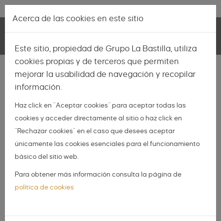
Pasar al contenido principal
Lo más nuevo
|
Descubrir
Acerca de las cookies en este sitio
Toggle
Este sitio, propiedad de Grupo La Bastilla, utiliza
navigation
cookies propias y de terceros que permiten
INSPIRACIÓN
mejorar la usabilidad de navegación y recopilar
información.
NOVIAS
Haz click en "Aceptar cookies" para aceptar todas las
NOVIOS
cookies y acceder directamente al sitio o haz click en
ORGANIZA TU BODA
"Rechazar cookies" en el caso que desees aceptar
DIY
únicamente las cookies esenciales para el funcionamiento
básico del sitio web.
DIARIO DE UNA BODA
Para obtener más información consulta la página de
Un romántico entorno
política de cookies
centenario para el día de tu
boda