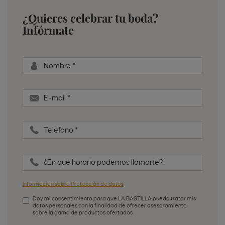
¿Quieres celebrar tu boda?
Infórmate
Nombre
*
E-mail
*
Teléfono
*
¿En qué horario podemos llamarte?
Información sobre Protección de datos
Doy mi consentimiento para que LA BASTILLA pueda tratar mis
datos personales con la finalidad de ofrecer asesoramiento
sobre la gama de productos ofertados.
Aceptación de condiciones
*