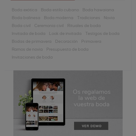
Boda exótica
Boda estilo cubano
Boda hawaiana
Boda balinesa
Boda moderna
Tradiciones
Novia
Boda civil
Ceremonia civil
Rituales de boda
Invitada de boda
Look de invitada
Testigos de boda
Bodas de primavera
Decoración
Primavera
Ramos de novia
Presupuesto de boda
Invitaciones de boda