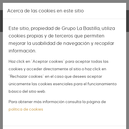
Pasar al contenido principal
Lo más nuevo
|
Descubrir
Acerca de las cookies en este sitio
Toggle
Este sitio, propiedad de Grupo La Bastilla, utiliza
navigation
cookies propias y de terceros que permiten
INSPIRACIÓN
mejorar la usabilidad de navegación y recopilar
información.
NOVIAS
Haz click en "Aceptar cookies" para aceptar todas las
NOVIOS
cookies y acceder directamente al sitio o haz click en
ORGANIZA TU BODA
"Rechazar cookies" en el caso que desees aceptar
DIY
únicamente las cookies esenciales para el funcionamiento
básico del sitio web.
DIARIO DE UNA BODA
Para obtener más información consulta la página de
El libro imprescindible
política de cookies
para tu boda, ¡gratis!