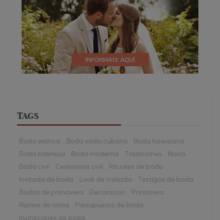
TAGS
Boda exótica
Boda estilo cubano
Boda hawaiana
Boda balinesa
Boda moderna
Tradiciones
Novia
Boda civil
Ceremonia civil
Rituales de boda
Invitada de boda
Look de invitada
Testigos de boda
Bodas de primavera
Decoración
Primavera
Ramos de novia
Presupuesto de boda
Invitaciones de boda