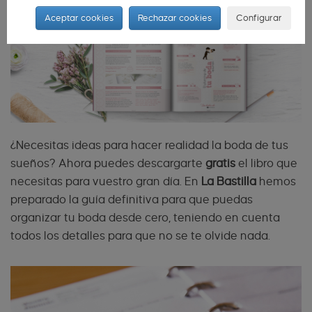
Aceptar cookies
Rechazar cookies
Configurar
¿Necesitas ideas para hacer realidad la boda de tus
sueños? Ahora puedes descargarte
gratis
el libro que
necesitas para vuestro gran día. En
La Bastilla
hemos
preparado la guía definitiva para que puedas
organizar tu boda desde cero, teniendo en cuenta
todos los detalles para que no se te olvide nada.