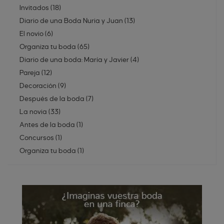
Invitados
(
18
)
Diario de una Boda Nuria y Juan
(
13
)
El novio
(
6
)
Organiza tu boda
(
65
)
Diario de una boda: María y Javier
(
4
)
Pareja
(
12
)
Decoración
(
9
)
Después de la boda
(
7
)
La novia
(
33
)
Antes de la boda
(
1
)
Concursos
(
1
)
Organiza tu boda
(
1
)