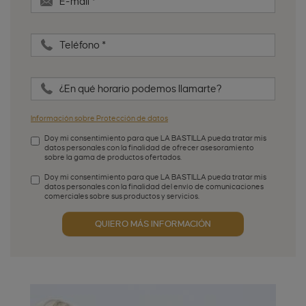
E-mail
*
Teléfono
*
¿En qué horario podemos llamarte?
Información sobre Protección de datos
Doy mi consentimiento para que LA BASTILLA pueda tratar mis
datos personales con la finalidad de ofrecer asesoramiento
sobre la gama de productos ofertados.
Aceptación de condiciones
*
Doy mi consentimiento para que LA BASTILLA pueda tratar mis
datos personales con la finalidad del envío de comunicaciones
comerciales sobre sus productos y servicios.
Aceptación publicidad
QUIERO MÁS INFORMACIÓN