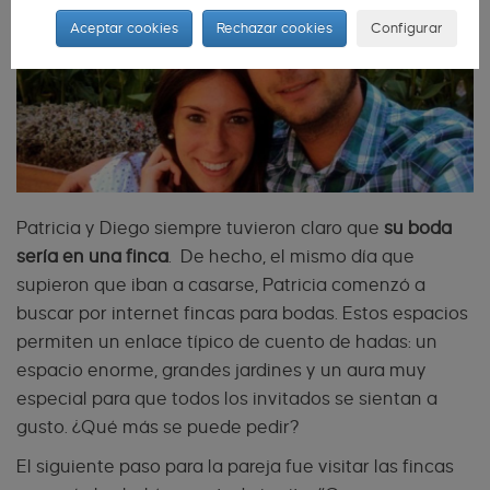
Aceptar cookies
Rechazar cookies
Configurar
Patricia y Diego siempre tuvieron claro que
su boda
sería en una finca
. De hecho, el mismo día que
supieron que iban a casarse, Patricia comenzó a
buscar por internet fincas para bodas. Estos espacios
permiten un enlace típico de cuento de hadas: un
espacio enorme, grandes jardines y un aura muy
especial para que todos los invitados se sientan a
gusto. ¿Qué más se puede pedir?
El siguiente paso para la pareja fue visitar las fincas