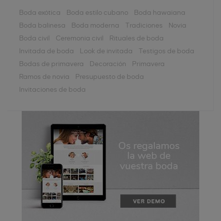
Boda exótica
Boda estilo cubano
Boda hawaiana
Boda balinesa
Boda moderna
Tradiciones
Novia
Boda civil
Ceremonia civil
Rituales de boda
Invitada de boda
Look de invitada
Testigos de boda
Bodas de primavera
Decoración
Primavera
Ramos de novia
Presupuesto de boda
Invitaciones de boda