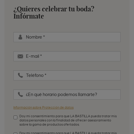
¿Quieres celebrar tu boda?
Infórmate
Nombre
*
E-mail
*
Teléfono
*
¿En qué horario podemos llamarte?
Información sobre Protección de datos
Doy mi consentimiento para que LA BASTILLA pueda tratar mis
datos personales con la finalidad de ofrecer asesoramiento
sobre la gama de productos ofertados.
Aceptación de condiciones
*
Doy mi consentimiento para que LA BASTILLA pueda tratar mis