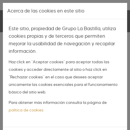
Pasar al contenido principal
Lo más nuevo
|
Descubrir
Acerca de las cookies en este sitio
Toggle
Este sitio, propiedad de Grupo La Bastilla, utiliza
navigation
cookies propias y de terceros que permiten
INSPIRACIÓN
mejorar la usabilidad de navegación y recopilar
información.
NOVIAS
Haz click en "Aceptar cookies" para aceptar todas las
NOVIOS
cookies y acceder directamente al sitio o haz click en
ORGANIZA TU BODA
"Rechazar cookies" en el caso que desees aceptar
DIY
únicamente las cookies esenciales para el funcionamiento
básico del sitio web.
DIARIO DE UNA BODA
Para obtener más información consulta la página de
Diario de una Boda: La
política de cookies
elección de la finca