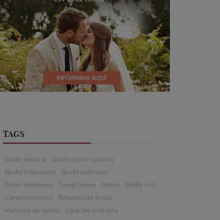
TAGS
Boda exótica
Boda estilo cubano
Boda hawaiana
Boda balinesa
Boda moderna
Tradiciones
Novia
Boda civil
Ceremonia civil
Rituales de boda
Invitada de boda
Look de invitada