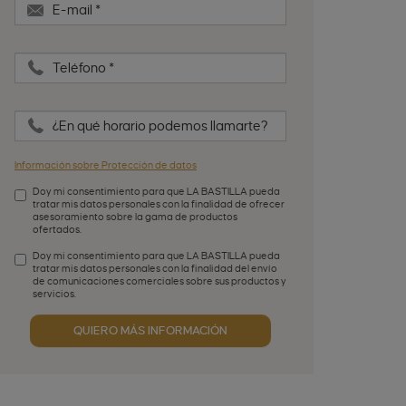
E-mail
*
Teléfono
*
¿En qué horario podemos llamarte?
Información sobre Protección de datos
Doy mi consentimiento para que LA BASTILLA pueda
tratar mis datos personales con la finalidad de ofrecer
asesoramiento sobre la gama de productos
ofertados.
Aceptación de condiciones
*
Doy mi consentimiento para que LA BASTILLA pueda
tratar mis datos personales con la finalidad del envío
de comunicaciones comerciales sobre sus productos y
servicios.
Aceptación publicidad
QUIERO MÁS INFORMACIÓN