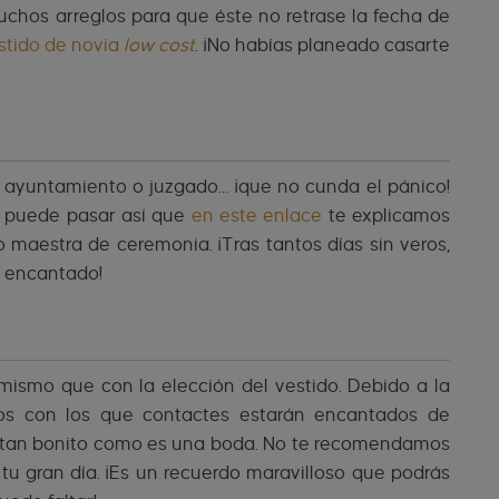
uchos arreglos para que éste no retrase la fecha de
stido de novia
low cost
. ¡No habías planeado casarte
, ayuntamiento o juzgado… ¡que no cunda el pánico!
e puede pasar así que
en este enlace
te explicamos
 maestra de ceremonia. ¡Tras tantos días sin veros,
á encantado!
o mismo que con la elección del vestido. Debido a la
dos con los que contactes estarán encantados de
to tan bonito como es una boda. No te recomendamos
tu gran día. ¡Es un recuerdo maravilloso que podrás