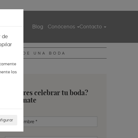
ita guiada
Blog
Conócenos
Contacto
y de
pilar
DIARIO DE UNA BODA
ctamente
mente las
¿Quieres celebrar tu boda?
Infórmate
figurar
Nombre
*