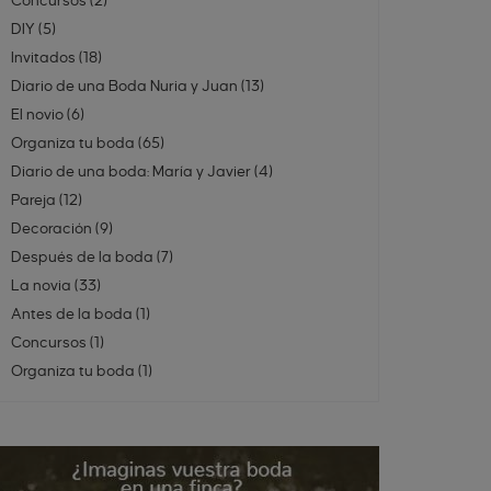
Concursos
(
2
)
DIY
(
5
)
Invitados
(
18
)
Diario de una Boda Nuria y Juan
(
13
)
El novio
(
6
)
Organiza tu boda
(
65
)
Diario de una boda: María y Javier
(
4
)
Pareja
(
12
)
Decoración
(
9
)
Después de la boda
(
7
)
La novia
(
33
)
Antes de la boda
(
1
)
Concursos
(
1
)
Organiza tu boda
(
1
)