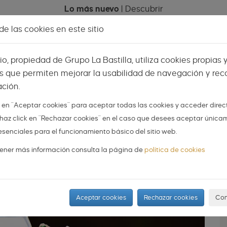
Lo más nuevo
|
Descubrir
e las cookies en este sitio
Celebraciones
Espacios
Mi menú
Vis
tio, propiedad de Grupo La Bastilla, utiliza cookies propias 
s que permiten mejorar la usabilidad de navegación y reco
ción.
AS
NOVIOS
ORGANIZA TU BODA
DIY
k en "Aceptar cookies" para aceptar todas las cookies y acceder dire
 o haz click en "Rechazar cookies" en el caso que desees aceptar única
o y cásate mañana
esenciales para el funcionamiento básico del sitio web.
ener más información consulta la página de
política de cookies
Aceptar cookies
Rechazar cookies
Con