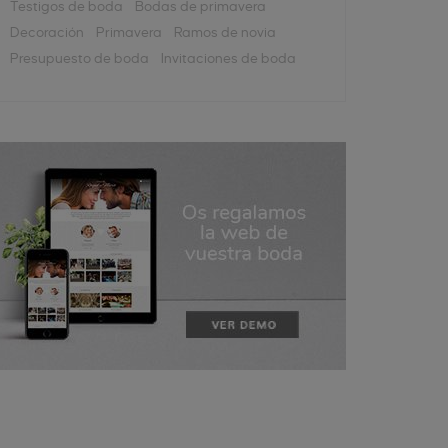
Testigos de boda
Bodas de primavera
Decoración
Primavera
Ramos de novia
Presupuesto de boda
Invitaciones de boda