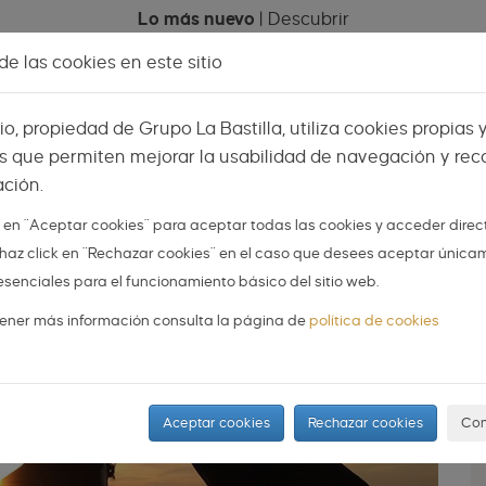
Lo más nuevo
|
Descubrir
e las cookies en este sitio
Celebraciones
Espacios
Mi menú
Vis
tio, propiedad de Grupo La Bastilla, utiliza cookies propias 
s que permiten mejorar la usabilidad de navegación y reco
ción.
AS
NOVIOS
ORGANIZA TU BODA
DIY
k en "Aceptar cookies" para aceptar todas las cookies y acceder dire
 o haz click en "Rechazar cookies" en el caso que desees aceptar única
iel… ¿en España?
esenciales para el funcionamiento básico del sitio web.
ener más información consulta la página de
política de cookies
Aceptar cookies
Rechazar cookies
Con