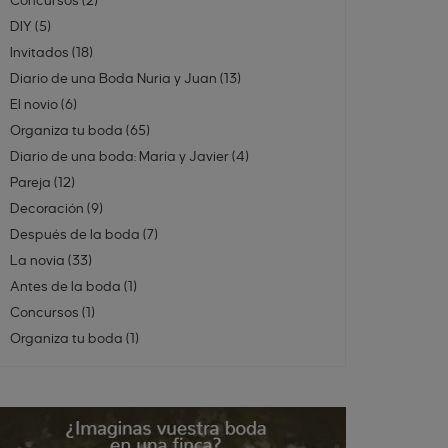
Concursos
(
2
)
DIY
(
5
)
Invitados
(
18
)
Diario de una Boda Nuria y Juan
(
13
)
El novio
(
6
)
Organiza tu boda
(
65
)
Diario de una boda: María y Javier
(
4
)
Pareja
(
12
)
Decoración
(
9
)
Después de la boda
(
7
)
La novia
(
33
)
Antes de la boda
(
1
)
Concursos
(
1
)
Organiza tu boda
(
1
)