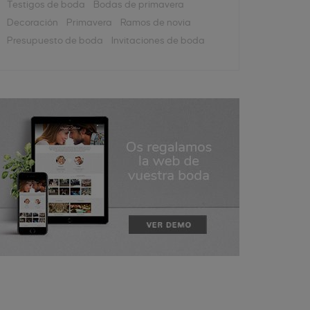
Testigos de boda
Bodas de primavera
Decoración
Primavera
Ramos de novia
Presupuesto de boda
Invitaciones de boda