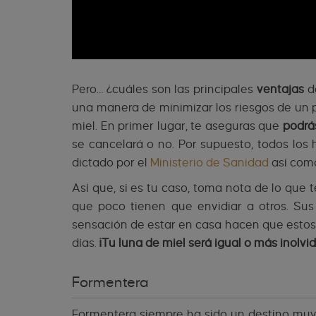
Pero… ¿cuáles son las principales
ventajas
de
una manera de minimizar los riesgos de un p
miel. En primer lugar, te aseguras que
podrás
se cancelará o no. Por supuesto, todos los
dictado por el
Ministerio de Sanidad
así como 
Así que, si es tu caso, toma nota de lo que 
que poco tienen que envidiar a otros. Sus
sensación de estar en casa hacen que estos
días.
¡Tu luna de miel será igual o más inolvi
Formentera
Formentera siempre ha sido un destino muy