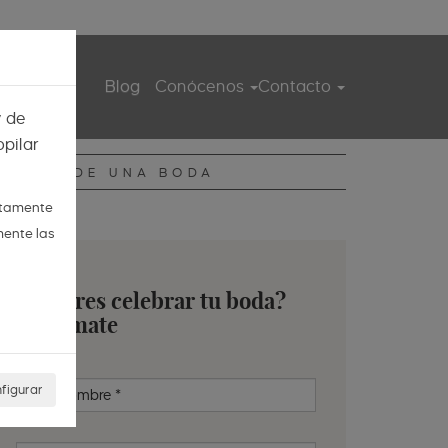
ita guiada
Blog
Conócenos
Contacto
y de
pilar
DIARIO DE UNA BODA
ctamente
mente las
¿Quieres celebrar tu boda?
Infórmate
figurar
Nombre
*