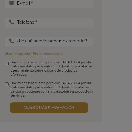
E-mail
*
Teléfono
*
¿En qué horario podemos llamarte?
Información sobre Protección de datos
Doy mi consentimiento para que LA BASTILLA pueda
tratar mis datos personales con la finalidad de ofrecer
asesoramiento sobre la gama de productos
ofertados.
Aceptación de condiciones
*
Doy mi consentimiento para que LA BASTILLA pueda
tratar mis datos personales con la finalidad del envío
de comunicaciones comerciales sobre sus productos y
servicios.
Aceptación publicidad
QUIERO MÁS INFORMACIÓN