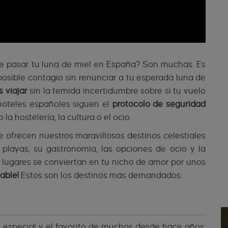
 pasar tu luna de miel en España? Son muchas. Es
osible contagio sin renunciar a tu esperada luna de
 viajar
sin la temida incertidumbre sobre si tu vuelo
 hoteles españoles siguen el
protocolo de seguridad
la hostelería, la cultura o el ocio.
te ofrecen nuestros maravillosos destinos celestiales
 playas, su gastronomía, las opciones de ocio y la
 lugares se conviertan en tu nicho de amor por unos
dable!
Estos son los destinos más demandados:
 especial y el favorito de muchos desde hace años.