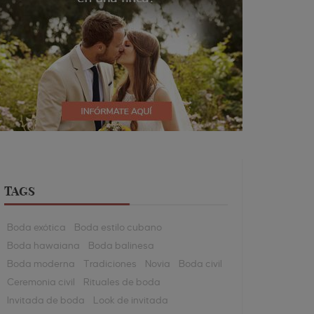
TAGS
Boda exótica
Boda estilo cubano
Boda hawaiana
Boda balinesa
Boda moderna
Tradiciones
Novia
Boda civil
Ceremonia civil
Rituales de boda
Invitada de boda
Look de invitada