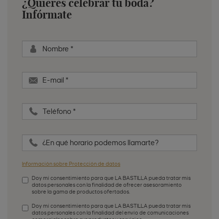
¿Quieres celebrar tu boda?
Infórmate
Nombre
*
E-mail
*
Teléfono
*
¿En qué horario podemos llamarte?
Información sobre Protección de datos
Doy mi consentimiento para que LA BASTILLA pueda tratar mis
datos personales con la finalidad de ofrecer asesoramiento
sobre la gama de productos ofertados.
Aceptación de condiciones
*
Doy mi consentimiento para que LA BASTILLA pueda tratar mis
datos personales con la finalidad del envío de comunicaciones