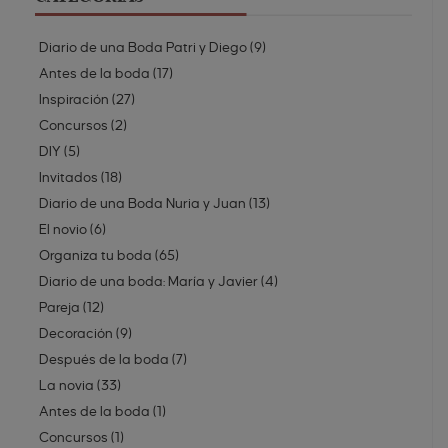
Diario de una Boda Patri y Diego
(
9
)
Antes de la boda
(
17
)
Inspiración
(
27
)
Concursos
(
2
)
DIY
(
5
)
Invitados
(
18
)
Diario de una Boda Nuria y Juan
(
13
)
El novio
(
6
)
Organiza tu boda
(
65
)
Diario de una boda: María y Javier
(
4
)
Pareja
(
12
)
Decoración
(
9
)
Después de la boda
(
7
)
La novia
(
33
)
Antes de la boda
(
1
)
Concursos
(
1
)