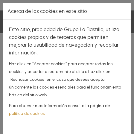
Pasar al contenido principal
Lo más nuevo
|
Descubrir
Acerca de las cookies en este sitio
Toggle
Este sitio, propiedad de Grupo La Bastilla, utiliza
navigation
cookies propias y de terceros que permiten
INSPIRACIÓN
mejorar la usabilidad de navegación y recopilar
información.
NOVIAS
Haz click en "Aceptar cookies" para aceptar todas las
NOVIOS
cookies y acceder directamente al sitio o haz click en
ORGANIZA TU BODA
"Rechazar cookies" en el caso que desees aceptar
DIY
únicamente las cookies esenciales para el funcionamiento
básico del sitio web.
DIARIO DE UNA BODA
Para obtener más información consulta la página de
Maestro de ceremonia, ¿yo?
política de cookies