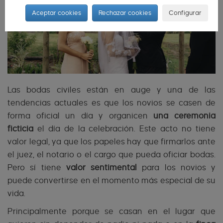
Aceptar cookies
Rechazar cookies
Configurar
Las bodas civiles están en auge y una de las
tendencias actuales es que los novios se casen de
forma oficial un día y organicen
una ceremonia
ficticia
el día de la celebración. Este acto no tiene
valor legal, ya que los papeles hay que firmarlos ante
el juez, el notario o el cargo que pueda oficiar bodas.
Pero sí tiene
valor sentimental
para los novios y
puede convertirse en el momento más especial de su
vida.
Principalmente porque se casan en el lugar que