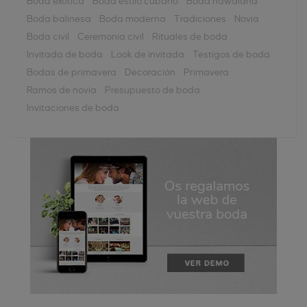
Boda exótica
Boda estilo cubano
Boda hawaiana
Boda balinesa
Boda moderna
Tradiciones
Novia
Boda civil
Ceremonia civil
Rituales de boda
Invitada de boda
Look de invitada
Testigos de boda
Bodas de primavera
Decoración
Primavera
Ramos de novia
Presupuesto de boda
Invitaciones de boda