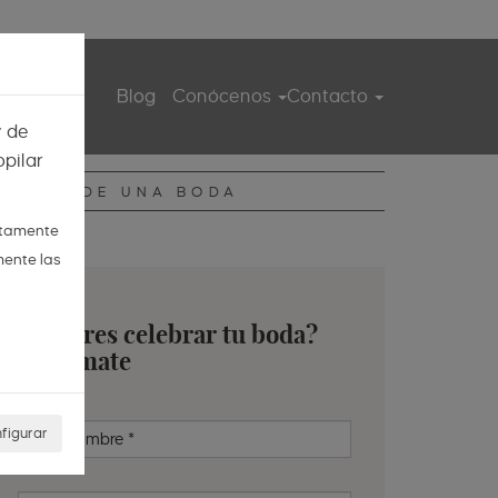
ita guiada
Blog
Conócenos
Contacto
y de
pilar
DIARIO DE UNA BODA
ctamente
mente las
¿Quieres celebrar tu boda?
Infórmate
figurar
Nombre
*