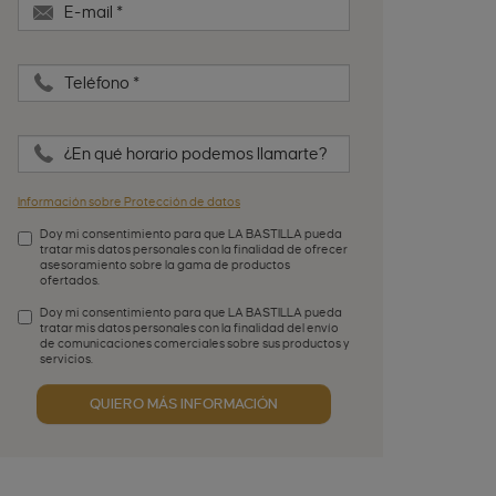
E-mail
*
Teléfono
*
¿En qué horario podemos llamarte?
Información sobre Protección de datos
Doy mi consentimiento para que LA BASTILLA pueda
tratar mis datos personales con la finalidad de ofrecer
asesoramiento sobre la gama de productos
ofertados.
Aceptación de condiciones
*
Doy mi consentimiento para que LA BASTILLA pueda
tratar mis datos personales con la finalidad del envío
de comunicaciones comerciales sobre sus productos y
servicios.
Aceptación publicidad
QUIERO MÁS INFORMACIÓN