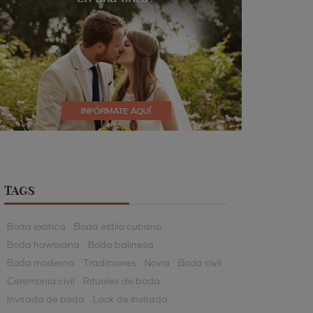
TAGS
Boda exótica
Boda estilo cubano
Boda hawaiana
Boda balinesa
Boda moderna
Tradiciones
Novia
Boda civil
Ceremonia civil
Rituales de boda
Invitada de boda
Look de invitada