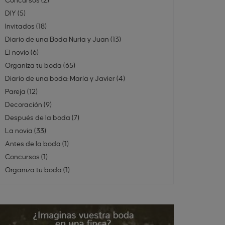
Concursos
(
2
)
DIY
(
5
)
Invitados
(
18
)
Diario de una Boda Nuria y Juan
(
13
)
El novio
(
6
)
Organiza tu boda
(
65
)
Diario de una boda: María y Javier
(
4
)
Pareja
(
12
)
Decoración
(
9
)
Después de la boda
(
7
)
La novia
(
33
)
Antes de la boda
(
1
)
Concursos
(
1
)
Organiza tu boda
(
1
)