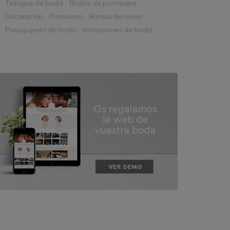
Testigos de boda
Bodas de primavera
Decoración
Primavera
Ramos de novia
Presupuesto de boda
Invitaciones de boda