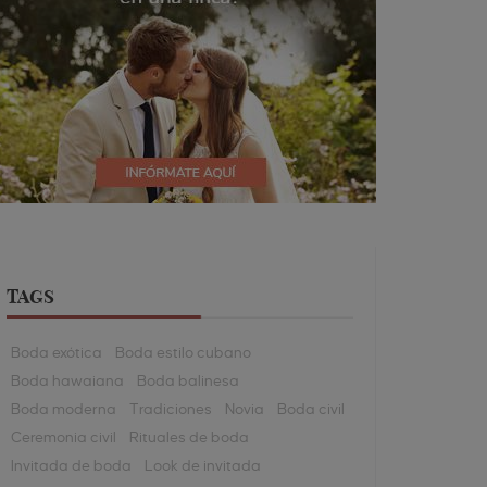
TAGS
Boda exótica
Boda estilo cubano
Boda hawaiana
Boda balinesa
Boda moderna
Tradiciones
Novia
Boda civil
Ceremonia civil
Rituales de boda
Invitada de boda
Look de invitada