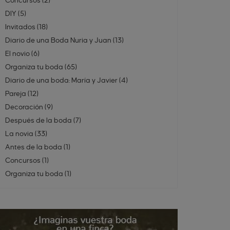
Concursos
(
2
)
DIY
(
5
)
Invitados
(
18
)
Diario de una Boda Nuria y Juan
(
13
)
El novio
(
6
)
Organiza tu boda
(
65
)
Diario de una boda: María y Javier
(
4
)
Pareja
(
12
)
Decoración
(
9
)
Después de la boda
(
7
)
La novia
(
33
)
Antes de la boda
(
1
)
Concursos
(
1
)
Organiza tu boda
(
1
)