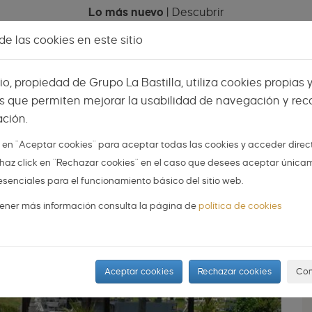
Lo más nuevo
|
Descubrir
e las cookies en este sitio
Celebraciones
Espacios
Mi menú
Vis
tio, propiedad de Grupo La Bastilla, utiliza cookies propias 
s que permiten mejorar la usabilidad de navegación y reco
ción.
AS
NOVIOS
ORGANIZA TU BODA
DIY
k en "Aceptar cookies" para aceptar todas las cookies y acceder dire
 o haz click en "Rechazar cookies" en el caso que desees aceptar única
ara una boda urban-chic
esenciales para el funcionamiento básico del sitio web.
ener más información consulta la página de
política de cookies
Aceptar cookies
Rechazar cookies
Con