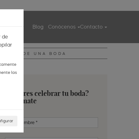
ita guiada
Blog
Conócenos
Contacto
y de
pilar
DIARIO DE UNA BODA
ctamente
mente las
¿Quieres celebrar tu boda?
Infórmate
figurar
Nombre
*