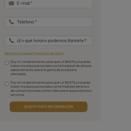
E-mail
*
Teléfono
*
¿En qué horario podemos llamarte?
Información sobre Protección de datos
Doy mi consentimiento para que LA BASTILLA pueda
tratar mis datos personales con la finalidad de ofrecer
asesoramiento sobre la gama de productos
ofertados.
Aceptación de condiciones
*
Doy mi consentimiento para que LA BASTILLA pueda
tratar mis datos personales con la finalidad del envío
de comunicaciones comerciales sobre sus productos y
servicios.
Aceptación publicidad
QUIERO MÁS INFORMACIÓN