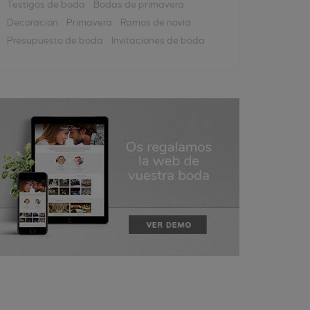
Testigos de boda
Bodas de primavera
Decoración
Primavera
Ramos de novia
Presupuesto de boda
Invitaciones de boda