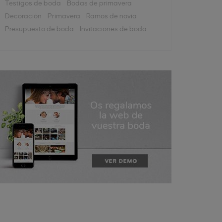
Testigos de boda
Bodas de primavera
Decoración
Primavera
Ramos de novia
Presupuesto de boda
Invitaciones de boda