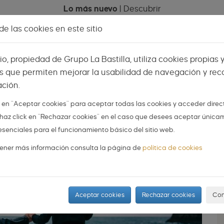
Lo más nuevo
|
Descubrir
e las cookies en este sitio
Celebraciones
Espacios
Mi menú
Vis
tio, propiedad de Grupo La Bastilla, utiliza cookies propias 
s que permiten mejorar la usabilidad de navegación y reco
ción.
AS
NOVIOS
ORGANIZA TU BODA
DIY
k en "Aceptar cookies" para aceptar todas las cookies y acceder dire
 o haz click en "Rechazar cookies" en el caso que desees aceptar única
oda: 15 años de amor en un
esenciales para el funcionamiento básico del sitio web.
perfecto
ener más información consulta la página de
política de cookies
Aceptar cookies
Rechazar cookies
Con