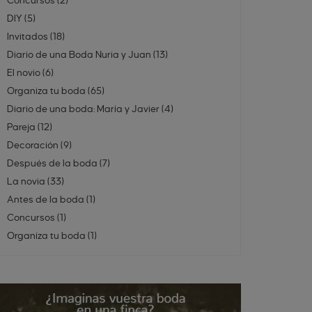
Concursos
(
2
)
DIY
(
5
)
Invitados
(
18
)
Diario de una Boda Nuria y Juan
(
13
)
El novio
(
6
)
Organiza tu boda
(
65
)
Diario de una boda: María y Javier
(
4
)
Pareja
(
12
)
Decoración
(
9
)
Después de la boda
(
7
)
La novia
(
33
)
Antes de la boda
(
1
)
Concursos
(
1
)
Organiza tu boda
(
1
)