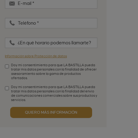
E-mail
*
Teléfono
*
¿En qué horario podemos llamarte?
Información sobre Protección de datos
Doy mi consentimiento para que LA BASTILLA pueda
tratar mis datos personales con la finalidad de ofrecer
asesoramiento sobre la gama de productos
ofertados.
Aceptación de condiciones
*
Doy mi consentimiento para que LA BASTILLA pueda
tratar mis datos personales con la finalidad del envío
de comunicaciones comerciales sobre sus productos y
servicios.
Aceptación publicidad
QUIERO MÁS INFORMACIÓN