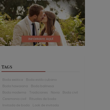
TAGS
Boda exótica
Boda estilo cubano
Boda hawaiana
Boda balinesa
Boda moderna
Tradiciones
Novia
Boda civil
Ceremonia civil
Rituales de boda
Invitada de boda
Look de invitada