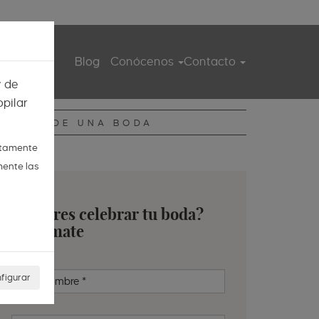
ita guiada
Blog
Conócenos
Contacto
y de
pilar
DIARIO DE UNA BODA
ctamente
mente las
¿Quieres celebrar tu boda?
Infórmate
figurar
Nombre
*