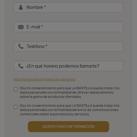
Nombre
*
E-mail
*
Teléfono
*
¿En qué horario podemos llamarte?
Información sobre Protección de datos
Doy mi consentimiento para que LA BASTILLA pueda tratar mis
datos personales con la finalidad de ofrecer asesoramiento
sobre la gama de productos ofertados.
Aceptación de condiciones
*
Doy mi consentimiento para que LA BASTILLA pueda tratar mis
datos personales con la finalidad del envío de comunicaciones
comerciales sobre sus productos y servicios.
Aceptación publicidad
QUIERO MÁS INFORMACIÓN