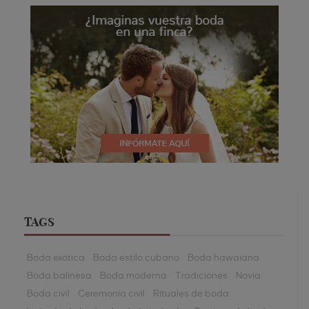
TAGS
Boda exótica
Boda estilo cubano
Boda hawaiana
Boda balinesa
Boda moderna
Tradiciones
Novia
Boda civil
Ceremonia civil
Rituales de boda