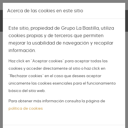
Pasar al contenido principal
Lo más nuevo
|
Descubrir
Acerca de las cookies en este sitio
Toggle
Este sitio, propiedad de Grupo La Bastilla, utiliza
navigation
cookies propias y de terceros que permiten
INSPIRACIÓN
mejorar la usabilidad de navegación y recopilar
información.
NOVIAS
Haz click en "Aceptar cookies" para aceptar todas las
NOVIOS
cookies y acceder directamente al sitio o haz click en
ORGANIZA TU BODA
"Rechazar cookies" en el caso que desees aceptar
DIY
únicamente las cookies esenciales para el funcionamiento
básico del sitio web.
DIARIO DE UNA BODA
Para obtener más información consulta la página de
La importancia de las
política de cookies
Wedding Planner: las
expertas en organización de