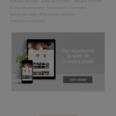
Invitada de boda
Look de invitada
Testigos de boda
Bodas de primavera
Decoración
Primavera
Ramos de novia
Presupuesto de boda
Invitaciones de boda