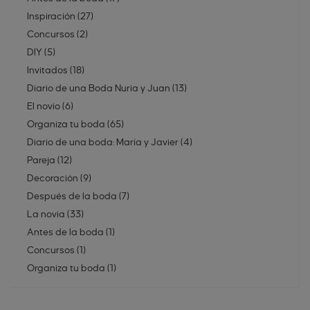
Inspiración
(
27
)
Concursos
(
2
)
DIY
(
5
)
Invitados
(
18
)
Diario de una Boda Nuria y Juan
(
13
)
El novio
(
6
)
Organiza tu boda
(
65
)
Diario de una boda: María y Javier
(
4
)
Pareja
(
12
)
Decoración
(
9
)
Después de la boda
(
7
)
La novia
(
33
)
Antes de la boda
(
1
)
Concursos
(
1
)
Organiza tu boda
(
1
)