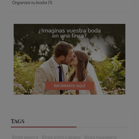
Organiza tu boda
(
1
)
TAGS
Boda exótica
Boda estilo cubano
Boda hawaiana