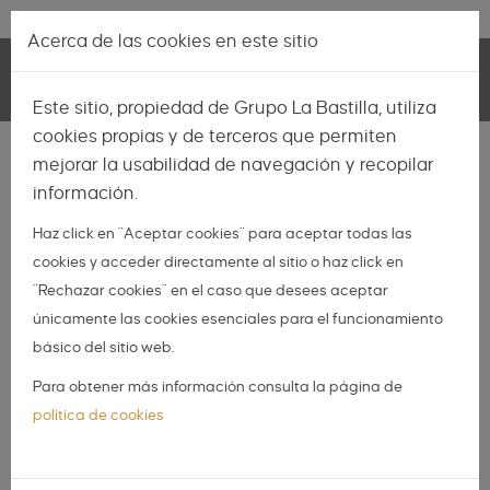
Pasar al contenido principal
Lo más nuevo
|
Descubrir
Acerca de las cookies en este sitio
Toggle
Este sitio, propiedad de Grupo La Bastilla, utiliza
navigation
cookies propias y de terceros que permiten
INSPIRACIÓN
mejorar la usabilidad de navegación y recopilar
información.
NOVIAS
Haz click en "Aceptar cookies" para aceptar todas las
NOVIOS
cookies y acceder directamente al sitio o haz click en
ORGANIZA TU BODA
"Rechazar cookies" en el caso que desees aceptar
DIY
únicamente las cookies esenciales para el funcionamiento
básico del sitio web.
DIARIO DE UNA BODA
Para obtener más información consulta la página de
Tendencias en vestidos de
política de cookies
novia: Novias románticas