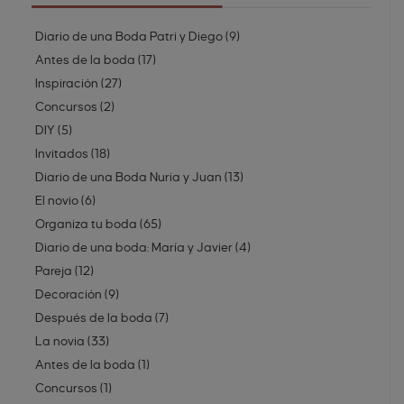
Diario de una Boda Patri y Diego
(
9
)
Antes de la boda
(
17
)
Inspiración
(
27
)
Concursos
(
2
)
DIY
(
5
)
Invitados
(
18
)
Diario de una Boda Nuria y Juan
(
13
)
El novio
(
6
)
Organiza tu boda
(
65
)
Diario de una boda: María y Javier
(
4
)
Pareja
(
12
)
Decoración
(
9
)
Después de la boda
(
7
)
La novia
(
33
)
Antes de la boda
(
1
)
Concursos
(
1
)