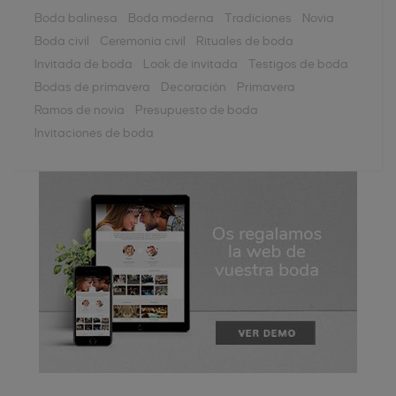
Boda balinesa
Boda moderna
Tradiciones
Novia
Boda civil
Ceremonia civil
Rituales de boda
Invitada de boda
Look de invitada
Testigos de boda
Bodas de primavera
Decoración
Primavera
Ramos de novia
Presupuesto de boda
Invitaciones de boda