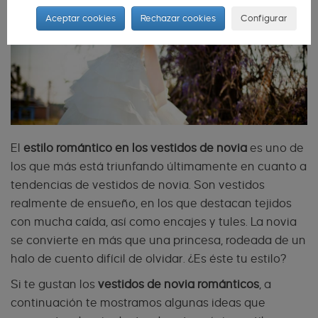
Aceptar cookies
Rechazar cookies
Configurar
El
estilo romántico en los vestidos de novia
es uno de
los que más está triunfando últimamente en cuanto a
tendencias de vestidos de novia. Son vestidos
realmente de ensueño, en los que destacan tejidos
con mucha caída, así como encajes y tules. La novia
se convierte en más que una princesa, rodeada de un
halo de cuento difícil de olvidar. ¿Es éste tu estilo?
Si te gustan los
vestidos de novia románticos
, a
continuación te mostramos algunas ideas que