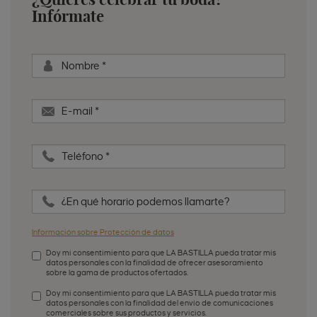
Infórmate
Nombre
*
E-mail
*
Teléfono
*
¿En qué horario podemos llamarte?
Información sobre Protección de datos
Doy mi consentimiento para que LA BASTILLA pueda tratar mis
datos personales con la finalidad de ofrecer asesoramiento
sobre la gama de productos ofertados.
Aceptación de condiciones
*
Doy mi consentimiento para que LA BASTILLA pueda tratar mis
datos personales con la finalidad del envío de comunicaciones
comerciales sobre sus productos y servicios.