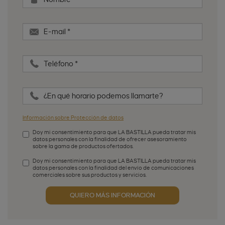
E-mail
*
Teléfono
*
¿En qué horario podemos llamarte?
Información sobre Protección de datos
Doy mi consentimiento para que LA BASTILLA pueda tratar mis
datos personales con la finalidad de ofrecer asesoramiento
sobre la gama de productos ofertados.
Aceptación de condiciones
*
Doy mi consentimiento para que LA BASTILLA pueda tratar mis
datos personales con la finalidad del envío de comunicaciones
comerciales sobre sus productos y servicios.
Aceptación publicidad
QUIERO MÁS INFORMACIÓN