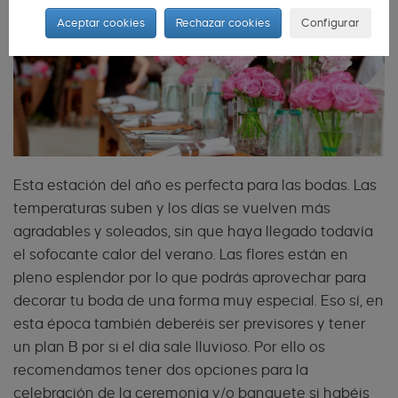
Aceptar cookies
Rechazar cookies
Configurar
Esta estación del año es perfecta para las bodas. Las
temperaturas suben y los días se vuelven más
agradables y soleados, sin que haya llegado todavía
el sofocante calor del verano. Las flores están en
pleno esplendor por lo que podrás aprovechar para
decorar tu boda de una forma muy especial. Eso sí, en
esta época también deberéis ser previsores y tener
un plan B por si el día sale lluvioso. Por ello os
recomendamos tener dos opciones para la
celebración de la ceremonia y/o banquete si habéis