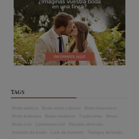
TAGS
Boda exótica
Boda estilo cubano
Boda hawaiana
Boda balinesa
Boda moderna
Tradiciones
Novia
Boda civil
Ceremonia civil
Rituales de boda
Invitada de boda
Look de invitada
Testigos de boda