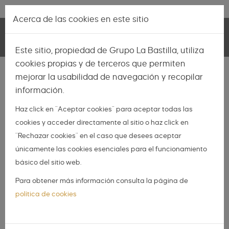
Pasar al contenido principal
Lo más nuevo
|
Descubrir
Acerca de las cookies en este sitio
Toggle
Este sitio, propiedad de Grupo La Bastilla, utiliza
navigation
cookies propias y de terceros que permiten
INSPIRACIÓN
mejorar la usabilidad de navegación y recopilar
información.
NOVIAS
Haz click en "Aceptar cookies" para aceptar todas las
NOVIOS
cookies y acceder directamente al sitio o haz click en
ORGANIZA TU BODA
"Rechazar cookies" en el caso que desees aceptar
DIY
únicamente las cookies esenciales para el funcionamiento
básico del sitio web.
DIARIO DE UNA BODA
Para obtener más información consulta la página de
Las ideas más románticas
política de cookies
para tu boda en primavera