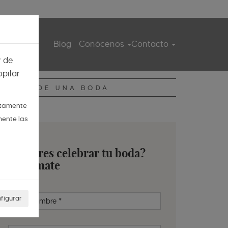
ita guiada
Blog
Conócenos
Contacto
y de
pilar
DIARIO DE UNA BODA
ctamente
mente las
¿Quieres celebrar tu boda?
Infórmate
figurar
Nombre
*