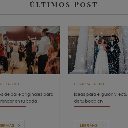
ÚLTIMOS POST
 DE LA BODA
ORGANIZA TU BODA
s de baile originales para
Ideas para el guión y lectu
render en tu boda
de tu boda civil
EER MÁS
LEER MÁS