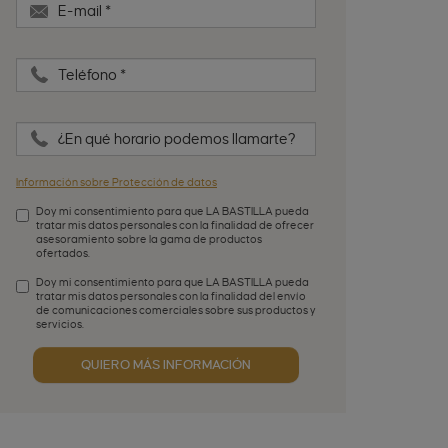
E-mail
*
Teléfono
*
¿En qué horario podemos llamarte?
Información sobre Protección de datos
Doy mi consentimiento para que LA BASTILLA pueda
tratar mis datos personales con la finalidad de ofrecer
asesoramiento sobre la gama de productos
ofertados.
Aceptación de condiciones
*
Doy mi consentimiento para que LA BASTILLA pueda
tratar mis datos personales con la finalidad del envío
de comunicaciones comerciales sobre sus productos y
servicios.
Aceptación publicidad
QUIERO MÁS INFORMACIÓN