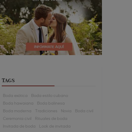
TAGS
Boda exótica
Boda estilo cubano
Boda hawaiana
Boda balinesa
Boda moderna
Tradiciones
Novia
Boda civil
Ceremonia civil
Rituales de boda
Invitada de boda
Look de invitada