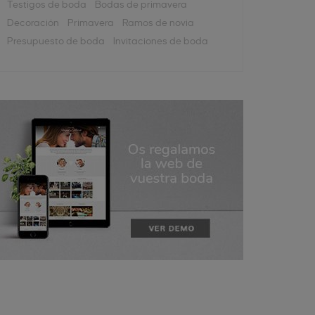
Testigos de boda
Bodas de primavera
Decoración
Primavera
Ramos de novia
Presupuesto de boda
Invitaciones de boda