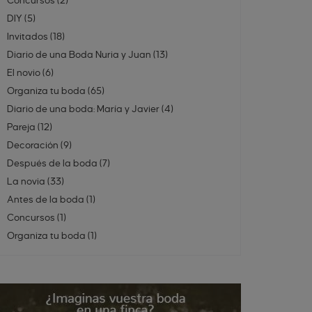
Concursos
(
2
)
DIY
(
5
)
Invitados
(
18
)
Diario de una Boda Nuria y Juan
(
13
)
El novio
(
6
)
Organiza tu boda
(
65
)
Diario de una boda: María y Javier
(
4
)
Pareja
(
12
)
Decoración
(
9
)
Después de la boda
(
7
)
La novia
(
33
)
Antes de la boda
(
1
)
Concursos
(
1
)
Organiza tu boda
(
1
)