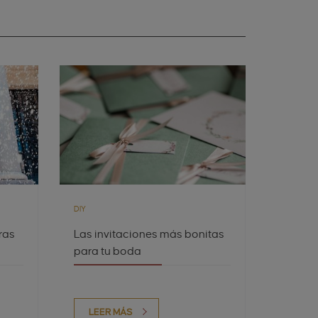
DIY
ras
Las invitaciones más bonitas
para tu boda
LEER MÁS