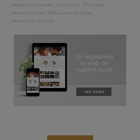
Bodas de primavera
Decoración
Primavera
Ramos de novia
Presupuesto de boda
Invitaciones de boda