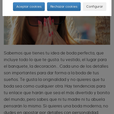
Aceptar cookies
Rechazar cookies
Configurar
Sabemos que tienes tu idea de boda perfecta, que
incluye todo lo que te gusta: tu vestido, el lugar para
el banquete, la decoración… Cada uno de los detalles
son importantes para dar forma a la boda de tus
sueños. Te gusta la originalidad y no quieres que tu
boda sea como cualquier otra. Hay tendencias para
tu enlace que harán que sea el más divertido y bonito
del mundo, pero sabes que ni tu madre ni tu abuela
pensarán lo mismo. Si quieres una boda moderna, no
dudes en apostar por detalles con personalidad.