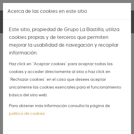
Pasar al contenido principal
Lo más nuevo
|
Descubrir
Acerca de las cookies en este sitio
Toggle
Este sitio, propiedad de Grupo La Bastilla, utiliza
navigation
cookies propias y de terceros que permiten
INSPIRACIÓN
mejorar la usabilidad de navegación y recopilar
información.
NOVIAS
Haz click en "Aceptar cookies" para aceptar todas las
NOVIOS
cookies y acceder directamente al sitio o haz click en
ORGANIZA TU BODA
"Rechazar cookies" en el caso que desees aceptar
DIY
únicamente las cookies esenciales para el funcionamiento
básico del sitio web.
DIARIO DE UNA BODA
Para obtener más información consulta la página de
5 tendencias de boda que
política de cookies
escandalizarán a tu madre