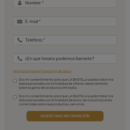
Nombre
*
E-mail
*
Teléfono
*
¿En qué horario podemos llamarte?
Información sobre Protección de datos
Doy mi consentimiento para que LA BASTILLA pueda tratar mis
datos personales con la finalidad de ofrecer asesoramiento
sobre la gama de productos ofertados.
Aceptación de condiciones
*
Doy mi consentimiento para que LA BASTILLA pueda tratar mis
datos personales con la finalidad del envío de comunicaciones
comerciales sobre sus productos y servicios.
Aceptación publicidad
QUIERO MÁS INFORMACIÓN