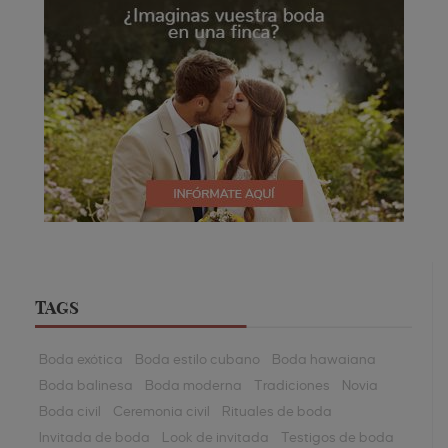
TAGS
Boda exótica
Boda estilo cubano
Boda hawaiana
Boda balinesa
Boda moderna
Tradiciones
Novia
Boda civil
Ceremonia civil
Rituales de boda
Invitada de boda
Look de invitada
Testigos de boda