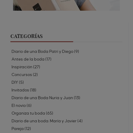
CATEGORÍAS
Diario de una Boda Patri y Diego
(
9
)
Antes de la boda
(
17
)
Inspiración
(
27
)
Concursos
(
2
)
DIY
(
5
)
Invitados
(
18
)
Diario de una Boda Nuria y Juan
(
13
)
El novio
(
6
)
Organiza tu boda
(
65
)
Diario de una boda: María y Javier
(
4
)
Pareja
(
12
)