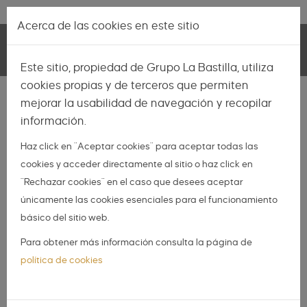
Pasar al contenido principal
Lo más nuevo
|
Descubrir
Acerca de las cookies en este sitio
Toggle
Este sitio, propiedad de Grupo La Bastilla, utiliza
navigation
cookies propias y de terceros que permiten
INSPIRACIÓN
mejorar la usabilidad de navegación y recopilar
información.
NOVIAS
Haz click en "Aceptar cookies" para aceptar todas las
NOVIOS
cookies y acceder directamente al sitio o haz click en
ORGANIZA TU BODA
"Rechazar cookies" en el caso que desees aceptar
DIY
únicamente las cookies esenciales para el funcionamiento
básico del sitio web.
DIARIO DE UNA BODA
Para obtener más información consulta la página de
10 ideas para una noche de
política de cookies
bodas que nunca olvidarás