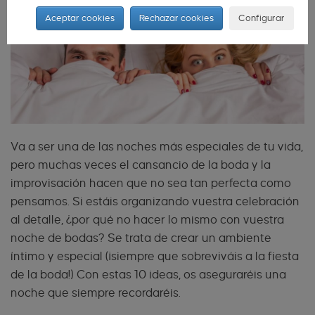
Aceptar cookies
Rechazar cookies
Configurar
Va a ser una de las noches más especiales de tu vida,
pero muchas veces el cansancio de la boda y la
improvisación hacen que no sea tan perfecta como
pensamos. Si estáis organizando vuestra celebración
al detalle, ¿por qué no hacer lo mismo con vuestra
noche de bodas? Se trata de crear un ambiente
íntimo y especial (¡siempre que sobreviváis a la fiesta
de la boda!) Con estas 10 ideas, os aseguraréis una
noche que siempre recordaréis.