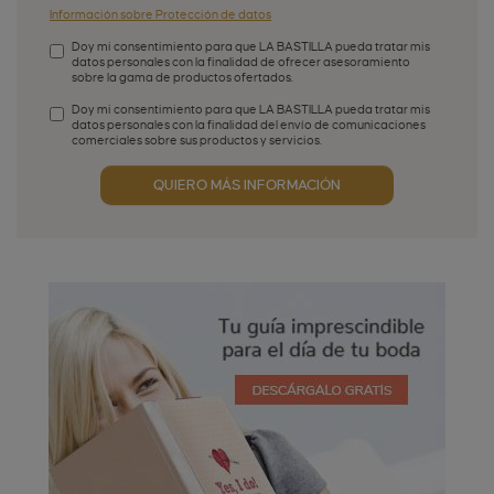
Información sobre Protección de datos
Doy mi consentimiento para que LA BASTILLA pueda tratar mis
datos personales con la finalidad de ofrecer asesoramiento
sobre la gama de productos ofertados.
Aceptación de condiciones
*
Doy mi consentimiento para que LA BASTILLA pueda tratar mis
datos personales con la finalidad del envío de comunicaciones
comerciales sobre sus productos y servicios.
Aceptación publicidad
QUIERO MÁS INFORMACIÓN